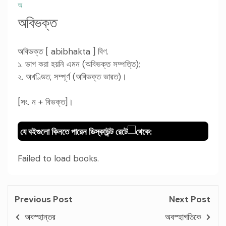
অ
অবিভক্ত
অবিভক্ত [ abibhakta ] বিণ.
১. ভাগ করা হয়নি এমন (অবিভক্ত সম্পত্তি);
২. অখণ্ডিত, সম্পূর্ণ (অবিভক্ত ভারত)।
[সং. ন + বিভক্ত]।
যে বইগুলো কিনতে পারেন ডিস্কাউন্ট রেটে
থেকে:
Failed to load books.
Previous Post
Next Post
অবস্হান্তর
অবস্হাগতিকে