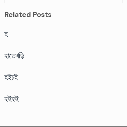
Related Posts
হ
হাতেখড়ি
হইচই
হইহই