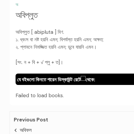
অ
অবিপ্লুত
অবিপ্লুত [ abipluta ] বিণ.
১. ধ্বংস বা নষ্ট হয়নি এমন; বিপর্যস্ত হয়নি এমন; অক্ষত;
২. প্লাবনে নিমজ্জিত হয়নি এমন; ডুবে যায়নি এমন।
[সং. ন + বি + √ প্লু + ত]।
যে বইগুলো কিনতে পারেন ডিস্কাউন্ট রেটে
থেকে:
Failed to load books.
Previous Post
অবিফল