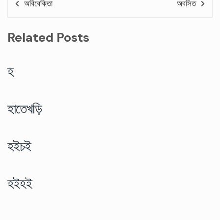
অবিবেকিতা
অবসিত
Related Posts
হ
হাতেখড়ি
হইচই
হইহই