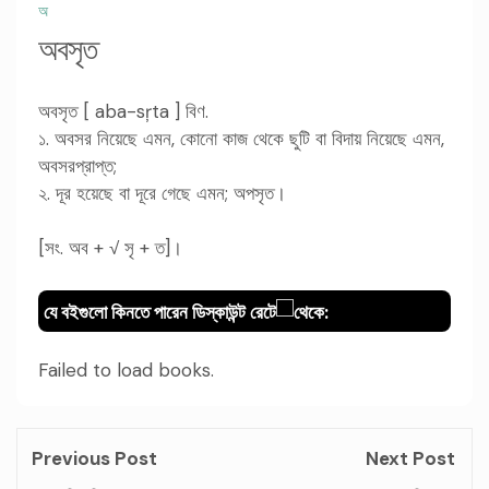
অ
অবসৃত
অবসৃত [ aba-sŗta ] বিণ.
১. অবসর নিয়েছে এমন, কোনো কাজ থেকে ছুটি বা বিদায় নিয়েছে এমন,
অবসরপ্রাপ্ত;
২. দূর হয়েছে বা দূরে গেছে এমন; অপসৃত।
[সং. অব + √ সৃ + ত]।
যে বইগুলো কিনতে পারেন ডিস্কাউন্ট রেটে
থেকে:
Failed to load books.
Previous Post
Next Post