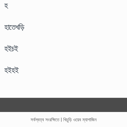
হ
হাতেখড়ি
হইচই
হইহই
সর্বস্বত্ব সংরক্ষিতে
|
খিচুড়ি ওয়েব ম্যাগাজিন