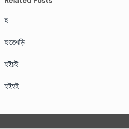
Related Posts
হ
হাতেখড়ি
হইচই
হইহই