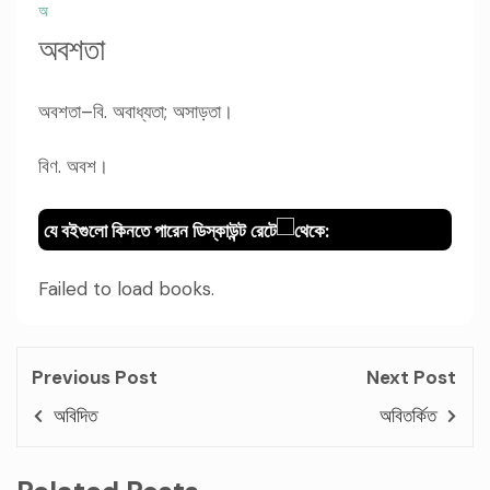
অ
অবশতা
অবশতা–বি. অবাধ্যতা; অসাড়তা।
বিণ. অবশ।
যে বইগুলো কিনতে পারেন ডিস্কাউন্ট রেটে
থেকে:
Failed to load books.
Previous Post
Next Post
অবিদিত
অবিতর্কিত