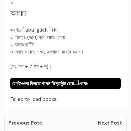
অ
অবগাঢ
অবগাঢ [ aba-gā
h ] বিণ.
ḍ
১. নিমগ্ন, (জলে) ডুবে আছে এমন;
২. অন্তঃপ্রবিষ্ট;
৩. স্নান করেছে এমন, অবগাহন করেছে এমন।
[সং. অব + √ গাহ্ + ত]।
যে বইগুলো কিনতে পারেন ডিস্কাউন্ট রেটে
থেকে:
Failed to load books.
Previous Post
Next Post