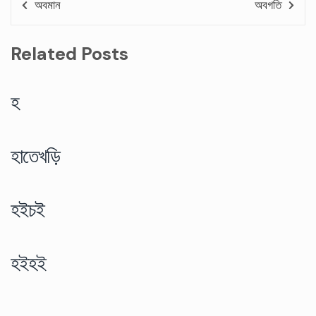
অবমান
অবগতি
Related Posts
হ
হাতেখড়ি
হইচই
হইহই