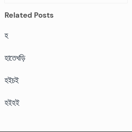
Related Posts
হ
হাতেখড়ি
হইচই
হইহই