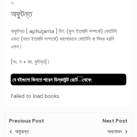
অ
অফুটন্ত
অফুটন্ত [ aphuţanta ] বিণ. (ফুল ইত্যাদি সম্পর্কে) ফোটেনি
এমন; (ভাত ইত্যাদি সম্পর্কে) ভালোভাবে ফোটেনি বা সিদ্ধ হয়নি
এমন।
[সং. ন + বাং. ফুটন্ত]।
যে বইগুলো কিনতে পারেন ডিস্কাউন্ট রেটে
থেকে:
Failed to load books.
Previous Post
Next Post
অফুরন্ত
অববোধন