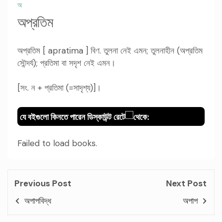
অ
অপ্রতিম
অপ্রতিম [ apratima ] বিণ. তুলনা নেই এমন; তুলনাহীন (অপ্রতিম
সৌন্দর্য); প্রতিমা বা সদৃশ নেই এমন।
[সং. ন + প্রতিমা (=সাদৃশ্য)]।
যে বইগুলো কিনতে পারেন ডিস্কাউন্ট রেটে
থেকে:
Failed to load books.
Previous Post
Next Post
অপাপবিদ্ধ
অপাপ