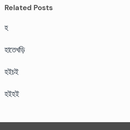
Related Posts
হ
হাতেখড়ি
হইচই
হইহই