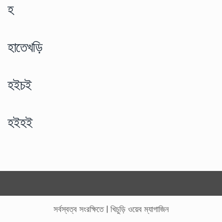
হ
হাতেখড়ি
হইচই
হইহই
সর্বস্বত্ব সংরক্ষিতে
|
খিচুড়ি ওয়েব ম্যাগাজিন