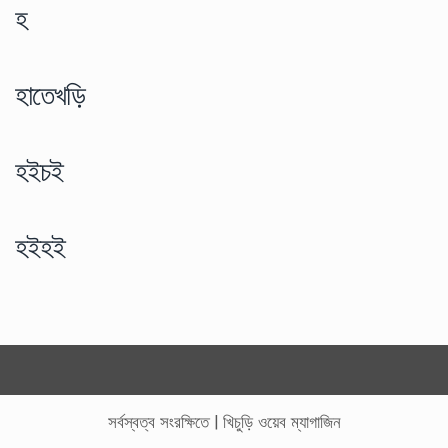
হ
হাতেখড়ি
হইচই
হইহই
সর্বস্বত্ব সংরক্ষিতে
|
খিচুড়ি ওয়েব ম্যাগাজিন