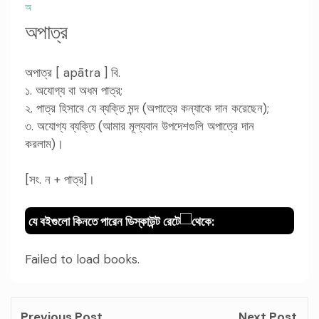
অ
অপাত্র
অপাত্র [ apātra ] বি.
১. অযোগ্য বা অধম পাত্র;
২. পাত্র হিসাবে যে ব্যক্তি মন্দ (অপাত্রে কন্যাকে দান করেছেন);
৩. অযোগ্য ব্যক্তি (আমার মূল্যবান উপদেশগুলি অপাত্রে দান
করলাম)।
[সং. ন + পাত্র]।
যে বইগুলো কিনতে পারেন ডিস্কাউন্ট রেটে
থেকে:
Failed to load books.
Previous Post
Next Post