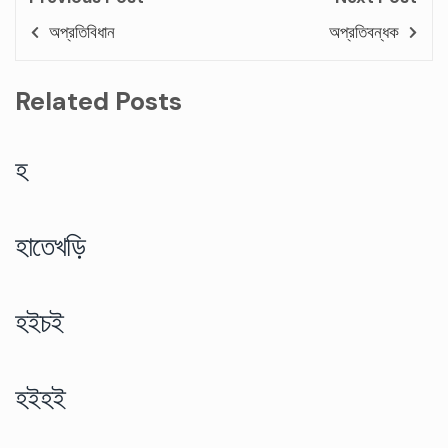
অপ্রতিবিধান
অপ্রতিবন্ধক
Related Posts
হ
হাতেখড়ি
হইচই
হইহই