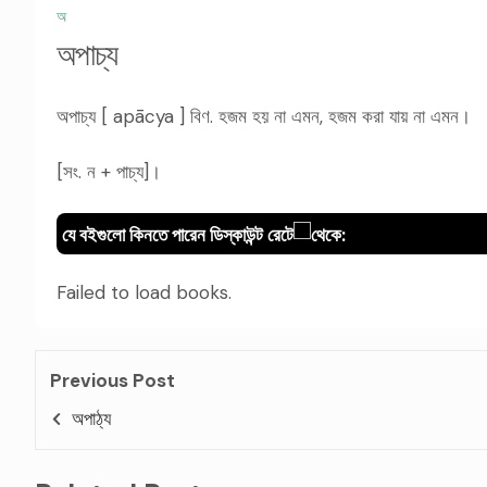
অ
অপাচ্য
অপাচ্য [ apācya ] বিণ. হজম হয় না এমন, হজম করা যায় না এমন।
[সং. ন + পাচ্য]।
যে বইগুলো কিনতে পারেন ডিস্কাউন্ট রেটে
থেকে:
Failed to load books.
Previous Post
অপাঠ্য