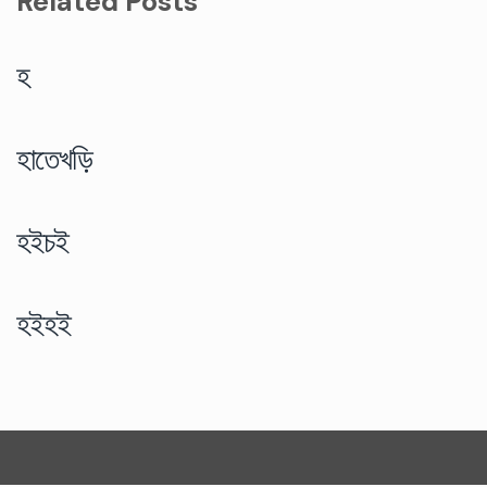
Related Posts
হ
হাতেখড়ি
হইচই
হইহই