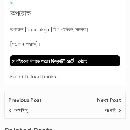
অ
অপরোক্ষ
অপরোক্ষ [ aparōkşa ] বিণ. প্রত্যক্ষ; সাক্ষাত্।
[সং. ন + পরোক্ষ]।
যে বইগুলো কিনতে পারেন ডিস্কাউন্ট রেটে
থেকে:
Failed to load books.
Previous Post
Next Post
অপেক্ষিন্
অপেক্ষী