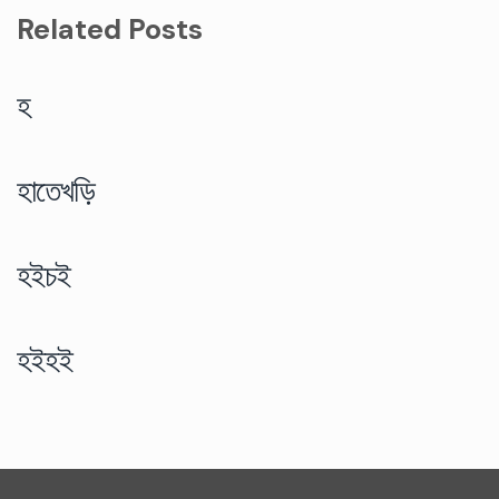
Related Posts
হ
হাতেখড়ি
হইচই
হইহই