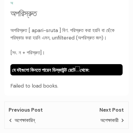
অ
অপরিস্রুত
অপরিস্রুত [ apari-sruta ] বিণ. পরিস্রুত করা হয়নি বা ছেঁকে
পরিষ্কার করা হয়নি এমন, unfiltered (অপরিস্রুত জল)।
[সং. ন + পরিস্রুত]।
যে বইগুলো কিনতে পারেন ডিস্কাউন্ট রেটে
থেকে:
Failed to load books.
Previous Post
Next Post
অপেক্ষাকারিন্
অপেক্ষাকারী