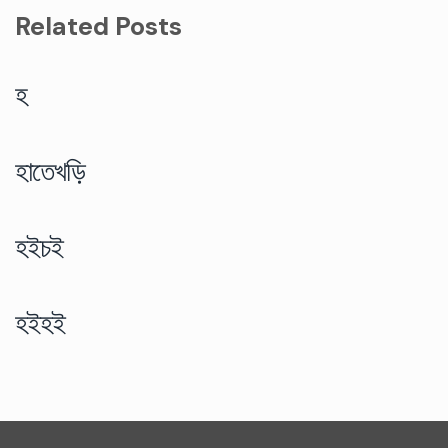
Related Posts
হ
হাতেখড়ি
হইচই
হইহই