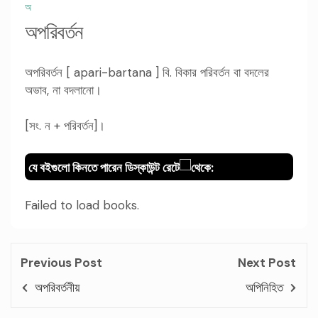
অ
অপরিবর্তন
অপরিবর্তন [ apari-bartana ] বি. বিকার পরিবর্তন বা বদলের
অভাব, না বদলানো।
[সং. ন + পরিবর্তন]।
যে বইগুলো কিনতে পারেন ডিস্কাউন্ট রেটে
থেকে:
Failed to load books.
Previous Post
Next Post
অপরিবর্তনীয়
অপিনিহিত