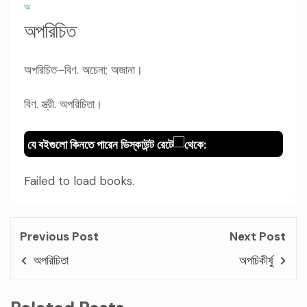
অ
অপরিচিত
অপরিচিত–বিণ. অচেনা; অজানা।
বিণ. স্ত্রী. অপরিচিতা।
যে বইগুলো কিনতে পারেন ডিস্কাউন্ট রেটে
থেকে:
Failed to load books.
Previous Post
Next Post
অপরিচিতা
অপচিকীর্ষু