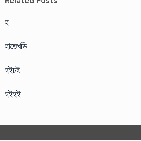
Related Posts
হ
হাতেখড়ি
হইচই
হইহই