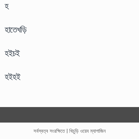
হ
হাতেখড়ি
হইচই
হইহই
সর্বস্বত্ব সংরক্ষিতে
|
খিচুড়ি ওয়েব ম্যাগাজিন