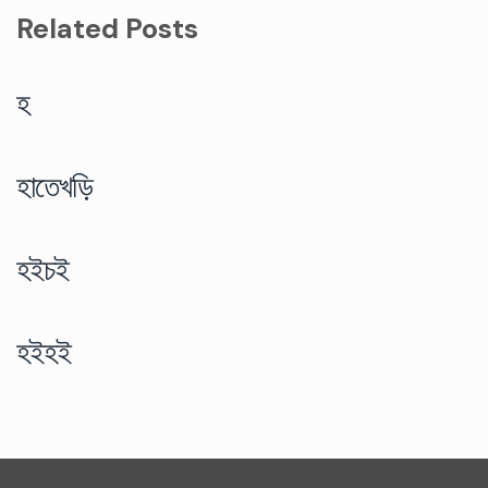
Related Posts
হ
হাতেখড়ি
হইচই
হইহই