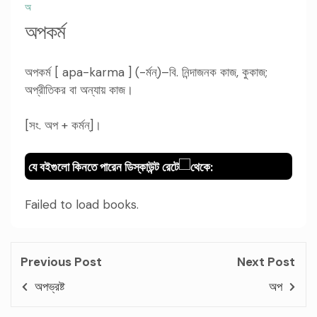
অ
অপকর্ম
অপকর্ম [ apa-karma ] (-র্মন্)–বি. নিন্দাজনক কাজ, কুকাজ;
অপ্রীতিকর বা অন্যায় কাজ।
[সং. অপ + কর্মন্]।
যে বইগুলো কিনতে পারেন ডিস্কাউন্ট রেটে
থেকে:
Failed to load books.
Previous Post
Next Post
অপভ্রষ্ট
অপ