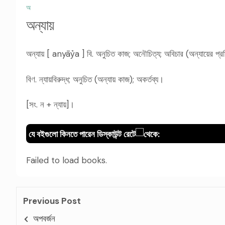
অ
অন্যায়
অন্যায় [ anyāỷa ] বি. অনুচিত কাজ; অনৌচিত্য; অবিচার (অন্যায়ের প্র
বিণ. ন্যায়বিরুদ্ধ; অনুচিত (অন্যায় কাজ); অকর্তব্য।
[সং. ন + ন্যায়]।
যে বইগুলো কিনতে পারেন ডিস্কাউন্ট রেটে
থেকে:
Failed to load books.
Previous Post
অপবর্জন