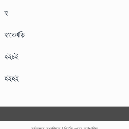
হ
হাতেখড়ি
হইচই
হইহই
সর্বস্বত্ব সংরক্ষিতে
|
খিচুড়ি ওয়েব ম্যাগাজিন