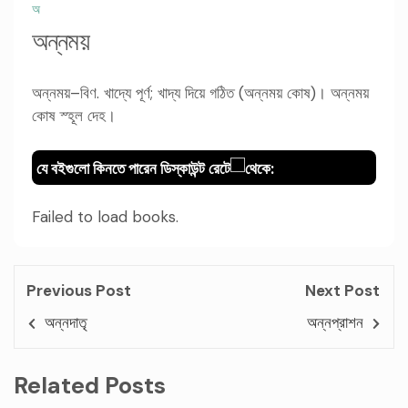
অ
অন্নময়
অন্নময়–বিণ. খাদ্যে পূর্ণ; খাদ্য দিয়ে গঠিত (অন্নময় কোষ)। অন্নময়
কোষ স্হূল দেহ।
যে বইগুলো কিনতে পারেন ডিস্কাউন্ট রেটে
থেকে:
Failed to load books.
Previous Post
Next Post
অন্নদাতৃ
অন্নপ্রাশন
Related Posts