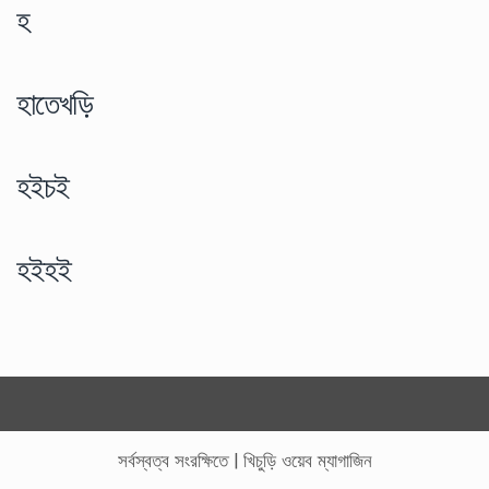
হ
হাতেখড়ি
হইচই
হইহই
সর্বস্বত্ব সংরক্ষিতে
|
খিচুড়ি ওয়েব ম্যাগাজিন