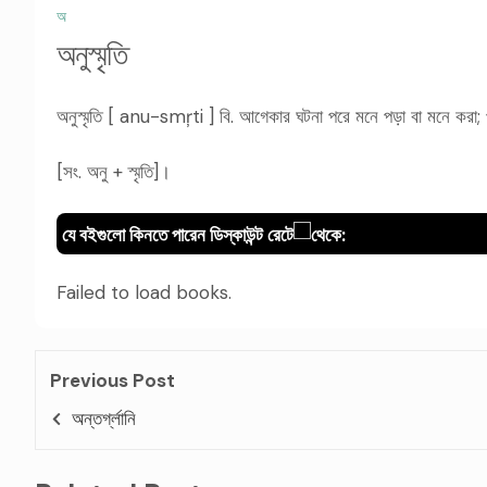
অ
অনুস্মৃতি
অনুস্মৃতি [ anu-smŗti ] বি. আগেকার ঘটনা পরে মনে পড়া বা মনে করা; প
[সং. অনু + স্মৃতি]।
যে বইগুলো কিনতে পারেন ডিস্কাউন্ট রেটে
থেকে:
Failed to load books.
Previous Post
অন্তর্গ্লানি