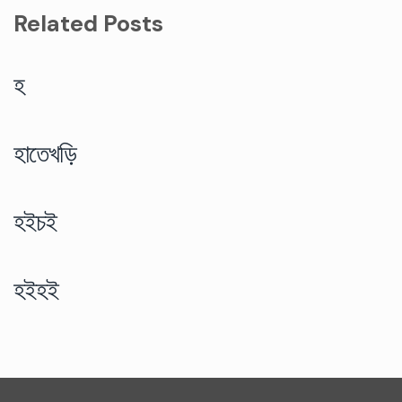
Related Posts
হ
হাতেখড়ি
হইচই
হইহই