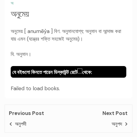
অ
অনুমেয়
অনুমেয় [ anumēỷa ] বিণ. অনুমানযোগ্য; অনুমান বা আন্দাজ করা
যায় এমন (যন্ত্রের শক্তি সহজেই অনুমেয়)।
বি. অনুমান।
যে বইগুলো কিনতে পারেন ডিস্কাউন্ট রেটে
থেকে:
Failed to load books.
Previous Post
Next Post
অনুপদী
অনুপদ