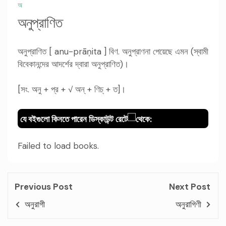
অ
অনুপ্রাণিত
অনুপ্রাণিত [ anu-prāņita ] বিণ. অনুপ্রাণনা পেয়েছে এমন (স্বামী
বিবেকানন্দের আদর্শের দ্বারা অনুপ্রাণিত)।
[সং. অনু + প্র + √ অন্ + ণিচ্ + ত]।
যে বইগুলো কিনতে পারেন ডিস্কাউন্ট রেটে
থেকে:
Failed to load books.
Previous Post
Next Post
অনুরাগী
অনুরাগিণী