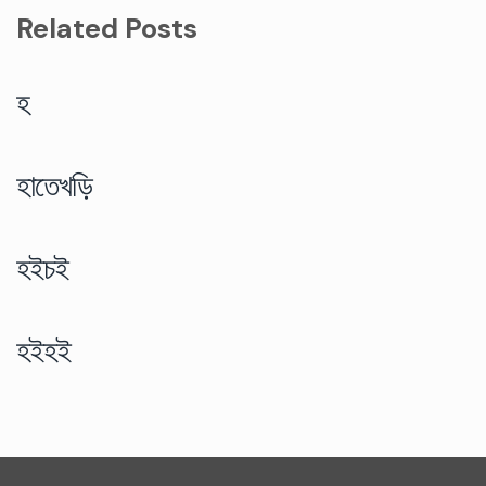
Related Posts
হ
হাতেখড়ি
হইচই
হইহই