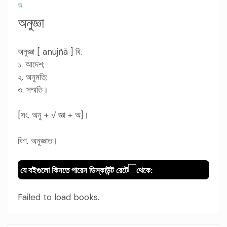
অ
অনুজ্ঞা
অনুজ্ঞা [ anujñā ] বি.
১. আদেশ;
২. অনুমতি;
৩. সম্মতি।
[সং. অনু + √ জ্ঞা + অ]।
বিণ. অনুজ্ঞাত।
যে বইগুলো কিনতে পারেন ডিস্কাউন্ট রেটে
থেকে:
Failed to load books.