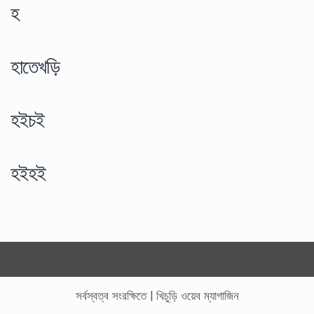
হ
হাতেখড়ি
হইচই
হইহই
সর্বস্বত্ব সংরক্ষিতে
|
খিচুড়ি ওয়েব ম্যাগাজিন