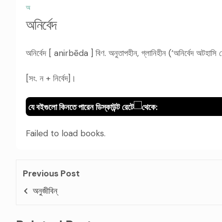
অ
অনির্বেদ
অনির্বেদ [ anirbēda ] বিণ. অনুতাপহীন, গ্লানিহীন (‘অনির্বেদ অটহাসি হ
[সং. ন + নির্বেদ]।
যে বইগুলো কিনতে পারেন ডিস্কাউন্ট রেটে
থেকে:
Failed to load books.
Previous Post
অনুজীবিন্‌