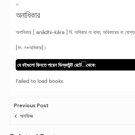
অ
অনাধিকার
অনাধিকার [ anādhi-kāra ] বি. অধিকার না থাকা, অধিকারের বা যোগ্
[সং. ন+অধিকার]।
যে বইগুলো কিনতে পারেন ডিস্কাউন্ট রেটে
থেকে:
Failed to load books.
Previous Post
অনভিজ্ঞ