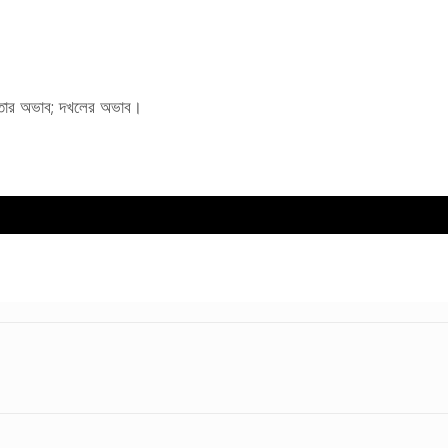
যতার অভাব; দখলের অভাব।