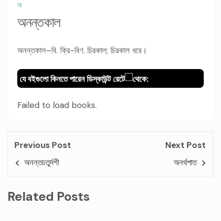
অ
অনন্তকাল
অনন্তকাল–বি. ক্রি-বিণ. চিরকাল; চিরকাল ধরে।
যে বইগুলো কিনতে পারেন ডিস্কাউন্ট রেটে
থেকে:
Failed to load books.
Previous Post
Next Post
অনন্তচতুর্দশী
অনর্থপাত
Related Posts