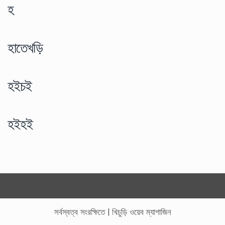
হ
হাতেখড়ি
হইচই
হইহই
সর্বস্বত্ব সংরক্ষিতে
|
খিচুড়ি ওয়েব ম্যাগাজিন