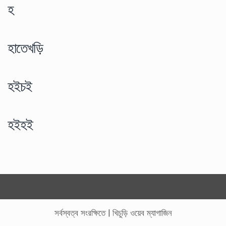
হ
হাতেখড়ি
হইচই
হইহই
সর্বস্বত্ব সংরক্ষিতে
|
খিচুড়ি ওয়েব ম্যাগাজিন