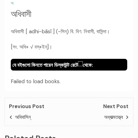
অ
অধিবাসী
অধিবাসী [ adhi-bāsī ] (-সিন্) বি. বিণ. নিবাসী, বাসিন্দা।
[সং. অধি+ √ বস্+ইন্]।
যে বইগুলো কিনতে পারেন ডিস্কাউন্ট রেটে
থেকে:
Failed to load books.
Previous Post
Next Post
অধিবাসিন্‌
অধ্যাত্মতত্ত্ব