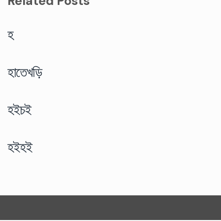
Related Posts
হ
হাতেখড়ি
হইচই
হইহই