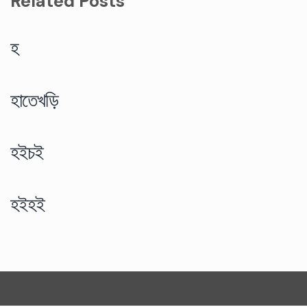
Related Posts
হ
হাতেখড়ি
হইচই
হইহই