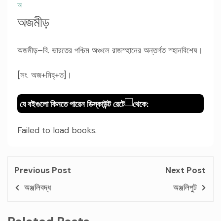
অ
অজমীড়
অজমীড়–বি. ভারতের পশ্চিম অঞ্চলে রাজস্হানের অন্তর্গত স্হানবিশেষ।
[সং. অজ+মিহ্+ত]।
যে বইগুলো কিনতে পারেন ডিস্কাউন্ট রেটে
থেকে:
Failed to load books.
Previous Post
Next Post
অঞ্জলিবদ্ধ
অঞ্জলিপুট