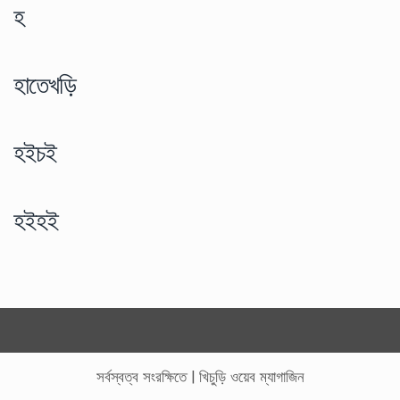
হ
হাতেখড়ি
হইচই
হইহই
সর্বস্বত্ব সংরক্ষিতে
|
খিচুড়ি ওয়েব ম্যাগাজিন