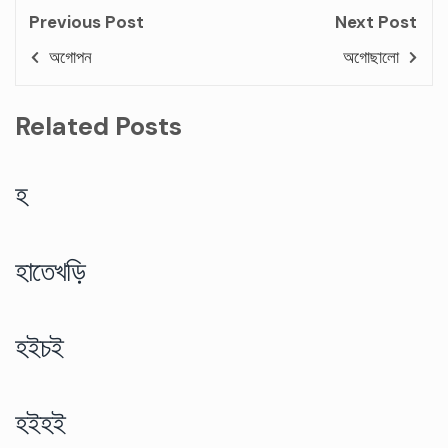
Previous Post
Next Post
অগোপন
অগোছালো
Related Posts
হ
হাতেখড়ি
হইচই
হইহই