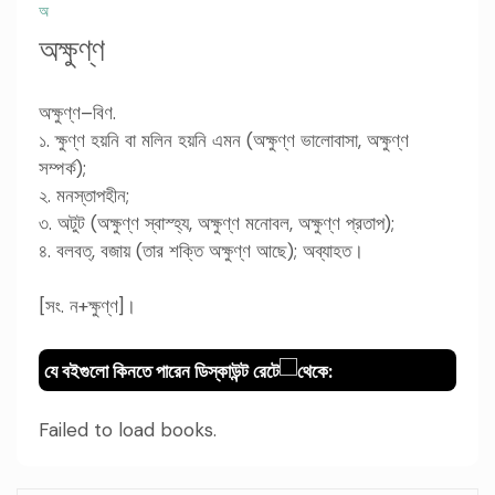
অ
অক্ষুণ্ণ
অক্ষুণ্ণ–বিণ.
১. ক্ষুণ্ণ হয়নি বা মলিন হয়নি এমন (অক্ষুণ্ণ ভালোবাসা, অক্ষুণ্ণ
সম্পর্ক);
২. মনস্তাপহীন;
৩. অটুট (অক্ষুণ্ণ স্বাস্হ্য, অক্ষুণ্ণ মনোবল, অক্ষুণ্ণ প্রতাপ);
৪. বলবত্, বজায় (তার শক্তি অক্ষুণ্ণ আছে); অব্যাহত।
[সং. ন+ক্ষুণ্ণ]।
যে বইগুলো কিনতে পারেন ডিস্কাউন্ট রেটে
থেকে:
Failed to load books.