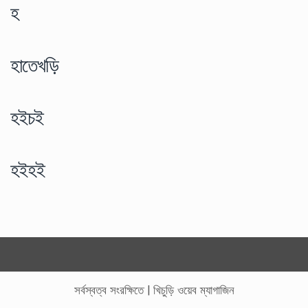
হ
হাতেখড়ি
হইচই
হইহই
সর্বস্বত্ব সংরক্ষিতে
|
খিচুড়ি ওয়েব ম্যাগাজিন