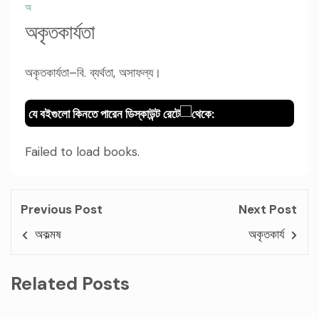
অ
অকৃতকার্যতা
অকৃতকার্যতা–বি. ব্যর্থতা, অসাফল্য।
যে বইগুলো কিনতে পারেন ডিস্কাউন্ট রেটে
থেকে:
Failed to load books.
Previous Post
Next Post
অকল্মষ
অকৃতকার্য
Related Posts