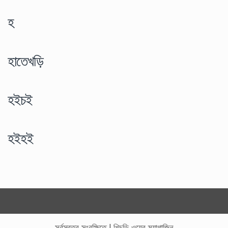
হ
হাতেখড়ি
হইচই
হইহই
সর্বস্বত্ব সংরক্ষিতে
|
খিচুড়ি ওয়েব ম্যাগাজিন