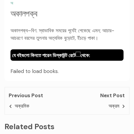
অ
অকালপক্ব
অকালপক্ব–বিণ. স্বাভাবিক সময়ের পূর্বেই পেকেছে এমন; আচার-
আচরণে বয়সের তুলনায় অত্যধিক বুড়োটে, ইঁচড়ে পাকা।
যে বইগুলো কিনতে পারেন ডিস্কাউন্ট রেটে
থেকে:
Failed to load books.
Previous Post
Next Post
অক্রমিক
অক্রম
Related Posts