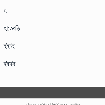
হ
হাতেখড়ি
হইচই
হইহই
সর্বস্বত্ব সংরক্ষিতে
|
খিচুড়ি ওয়েব ম্যাগাজিন