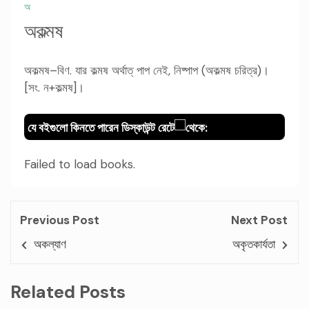
অ
অকল্মষ
অকল্মষ–বিণ. যার কল্মষ অর্থাত্ পাপ নেই, নিষ্পাপ (অকল্মষ চরিত্র)।
[সং. ন+কল্মষ]।
যে বইগুলো কিনতে পারেন ডিস্কাউন্ট রেটে
থেকে:
Failed to load books.
Previous Post
Next Post
অকল্যাণ
অকৃতকার্যতা
Related Posts