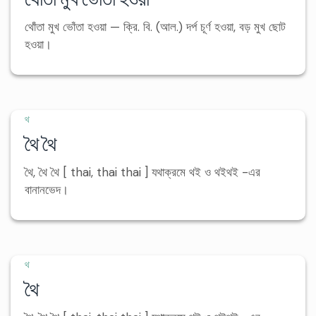
থোঁতা মুখ ভোঁতা হওয়া — ক্রি. বি. (আল.) দর্প চূর্ণ হওয়া, বড় মুখ ছোট
হওয়া।
থ
থৈ থৈ
থৈ, থৈ থৈ [ thai, thai thai ] যথাক্রমে থই ও থইথই -এর
বানানভেদ।
থ
থৈ