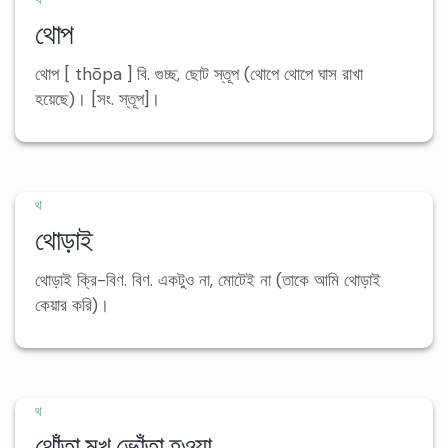
থোপ
থোপ [ thōpa ] বি. গুচ্ছ, ছোট স্তূপ (থোপে থোপে ঘাস রাখা
হয়েছে)। [সং. স্তূপ]।
থ
থোড়াই
থোড়াই ক্রি-বিণ. বিণ. একটুও না, মোটেই না (তাকে আমি থোড়াই
কেয়ার করি)।
থ
থোঁতা মুখ ভোঁতা হওয়া