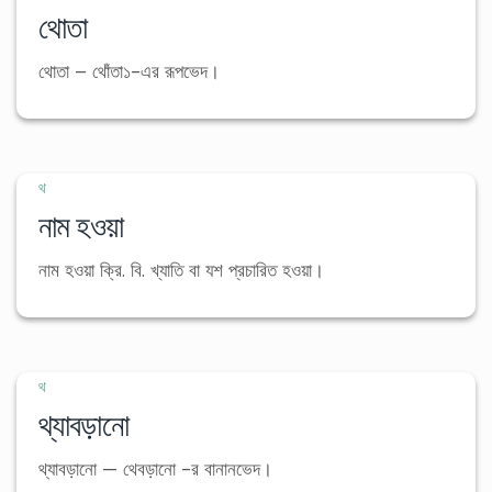
থোতা
থোতা – থোঁতা১-এর রূপভেদ।
থ
নাম হওয়া
নাম হওয়া ক্রি. বি. খ্যাতি বা যশ প্রচারিত হওয়া।
থ
থ্যাবড়ানো
থ্যাবড়ানো — থেবড়ানো -র বানানভেদ।