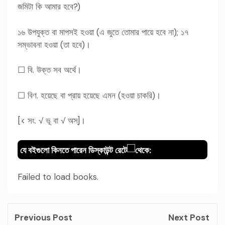
জমিটা কি আমার হবে?)
১৬ উপযুক্ত বা মাপসই হওয়া (এ জুতে তোমার পায়ে হবে না); ১৭
সম্ভাবনা হওয়া (তা হবে)।
☐ বি. উক্ত সব অর্থে।
☐ বিণ. হয়েছে বা প্রায় হয়েছে এমন (হওয়া চাকরি)।
[< সং. √ ভূ বা √ অস্]।
যে বইগুলো কিনতে পারেন ডিস্কাউন্ট রেটে
থেকে:
Failed to load books.
Previous Post
Next Post