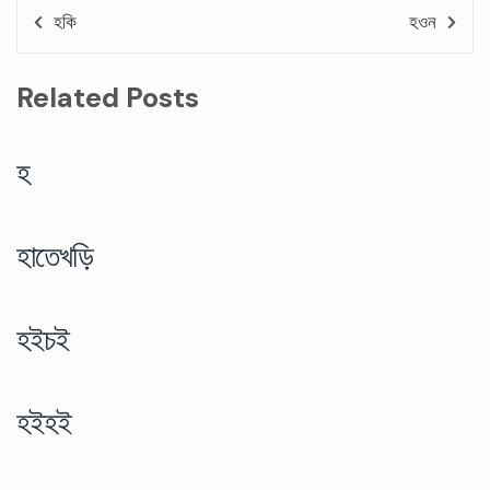
হকি
হওন
Related Posts
হ
হাতেখড়ি
হইচই
হইহই