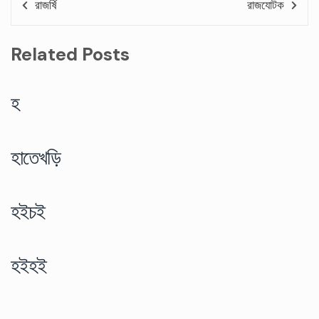
রাজর্ষি
রাজযোটক
Related Posts
হ
হাতেখড়ি
হইচই
হইহই