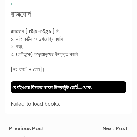
র
রাজরোগ
রাজরোগ [ rāja-rōga ] বি.
১. অতি কঠিন ও দুরারোগ্য ব্যাধি
২. যক্ষ্মা;
৩. (কৌতুকে) বড়োমানুষের উপযুক্ত ব্যাধি।
৪
[সং. রাজ
+ রোগ]।
যে বইগুলো কিনতে পারেন ডিস্কাউন্ট রেটে
থেকে:
Failed to load books.
Previous Post
Next Post