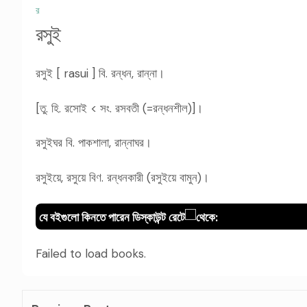
র
রসুই
রসুই [ rasui ] বি. রন্ধন, রান্না।
[তু. হি. রসোই < সং. রসবতী (=রন্ধনশীল)]।
রসুইঘর বি. পাকশালা, রান্নাঘর।
রসুইয়ে, রসুয়ে বিণ. রন্ধনকারী (রসুইয়ে বামুন)।
যে বইগুলো কিনতে পারেন ডিস্কাউন্ট রেটে
থেকে:
Failed to load books.