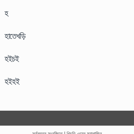
হ
হাতেখড়ি
হইচই
হইহই
সর্বস্বত্ব সংরক্ষিতে
|
খিচুড়ি ওয়েব ম্যাগাজিন