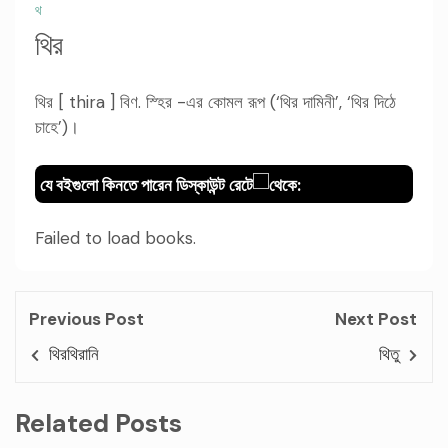
থ
থির
থির [ thira ] বিণ. স্হির -এর কোমল রূপ (‘থির দামিনী’, ‘থির দিঠে
চাহে’)।
যে বইগুলো কিনতে পারেন ডিস্কাউন্ট রেটে
থেকে:
Failed to load books.
Previous Post
Next Post
থিরথিরানি
থিতু
Related Posts