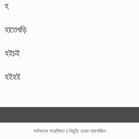
হ
হাতেখড়ি
হইচই
হইহই
সর্বস্বত্ব সংরক্ষিতে
|
খিচুড়ি ওয়েব ম্যাগাজিন