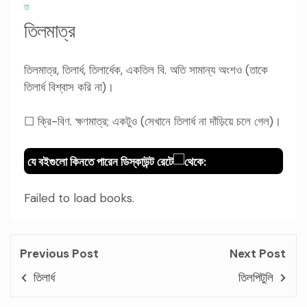
ত
তিলমাত্র
তিলমাত্র, তিলার্ধ, তিলার্ধেক, একতিল বি. অতি সামান্য অংশও (তাকে
তিলার্ধ বিশ্বাস করি না)।
☐ ক্রি-বিণ. ক্ষণমাত্র; একটুও (সেখানে তিলার্ধ না দাঁড়িয়ে চলে গেল)।
যে বইগুলো কিনতে পারেন ডিস্কাউন্ট রেটে
থেকে:
Failed to load books.
Previous Post
Next Post
তিলার্ধ
তিলপিটুলি