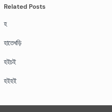
Related Posts
হ
হাতেখড়ি
হইচই
হইহই