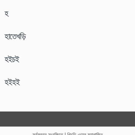
হ
হাতেখড়ি
হইচই
হইহই
সর্বস্বত্ব সংরক্ষিতে
|
খিচুড়ি ওয়েব ম্যাগাজিন