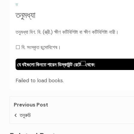
ত
তনুমধ্যা
তনুমধ্যা বিণ. বি. (স্ত্রী.) ক্ষীণ কটিবিশিষ্টা বা ক্ষীণ কটিবিশিষ্টা নারী।
☐ বি. সংস্কৃত ছন্দোবিশেষ।
যে বইগুলো কিনতে পারেন ডিস্কাউন্ট রেটে
থেকে:
Failed to load books.
Previous Post
তনুরুচি