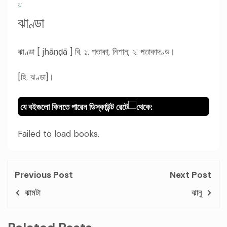
ঝ
ঝাণ্ডা
ঝাণ্ডা [ jhāṇḍā ] বি. ১. পতাকা, নিশান; ২. পতাকাদণ্ড।
[হি. ঝণ্ডা]।
যে বইগুলো কিনতে পারেন ডিস্কাউন্ট রেটে
থেকে:
Failed to load books.
Previous Post
Next Post
ঝামটা
ঝানু