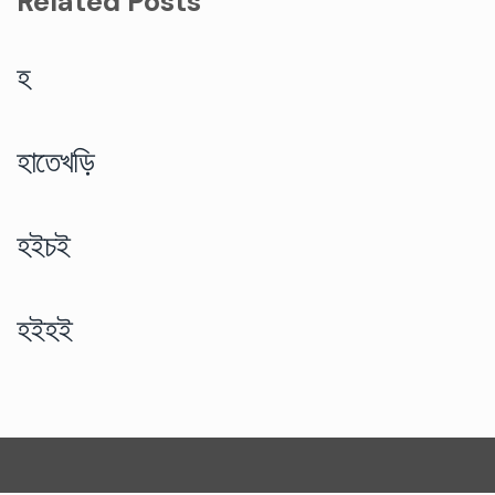
Related Posts
হ
হাতেখড়ি
হইচই
হইহই