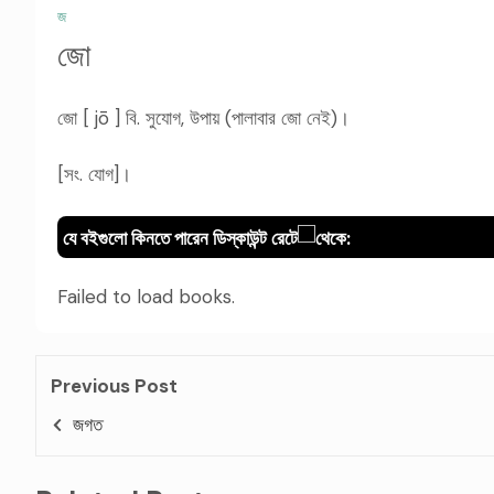
জ
জো
জো [ jō ] বি. সুযোগ, উপায় (পালাবার জো নেই)।
[সং. যোগ]।
যে বইগুলো কিনতে পারেন ডিস্কাউন্ট রেটে
থেকে:
Failed to load books.
Previous Post
জগত