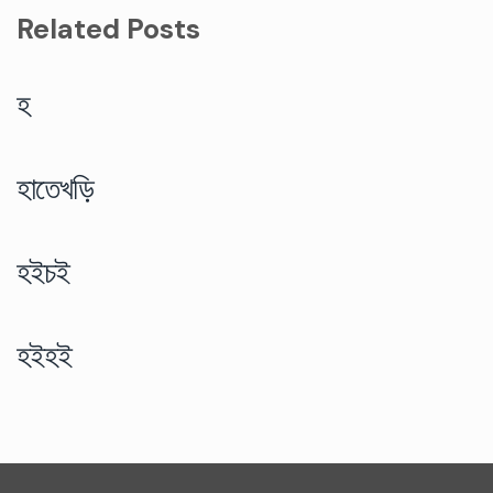
Related Posts
হ
হাতেখড়ি
হইচই
হইহই