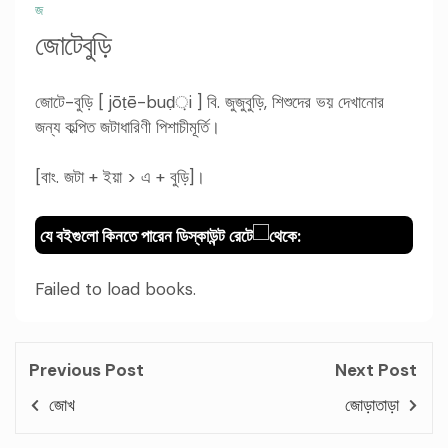
জ
জোটেবুড়ি
জোটে-বুড়ি [ jōṭē-buḍ়i ] বি. জুজুবুড়ি, শিশুদের ভয় দেখানোর
জন্য কল্পিত জটাধারিণী পিশাচীমূর্তি।
[বাং. জটা + ইয়া > এ + বুড়ি]।
যে বইগুলো কিনতে পারেন ডিস্কাউন্ট রেটে
থেকে:
Failed to load books.
Previous Post
Next Post
জোখ
জোড়াতাড়া